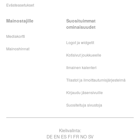
Evästeasetukset
Mainostajille
Suosituimmat
ominaisuudet
Mediakortti
Logot ja widgetit
Mainoshinnat
Kotisivut joukkueelle
Ilmainen kalenteri
Tilastot ja ilmoittautumisjärjestelmä
Kirjaudu jäsensivuille
Suositeltuja sivustoja
Kielivalinta:
DE
EN
ES
FI
FR
NO
SV