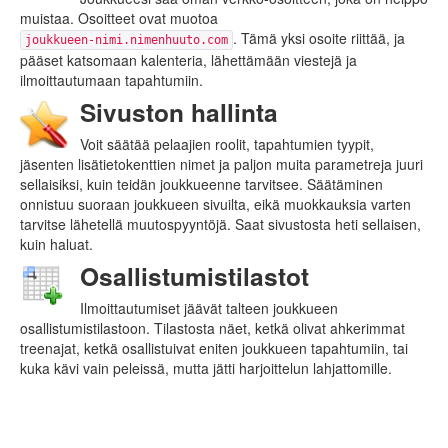
muistaa. Osoitteet ovat muotoa
. Tämä yksi osoite riittää, ja
joukkueen-nimi.nimenhuuto.com
pääset katsomaan kalenteria, lähettämään viestejä ja
ilmoittautumaan tapahtumiin.
Sivuston hallinta
Voit säätää pelaajien roolit, tapahtumien tyypit,
jäsenten lisätietokenttien nimet ja paljon muita parametreja juuri
sellaisiksi, kuin teidän joukkueenne tarvitsee. Säätäminen
onnistuu suoraan joukkueen sivuilta, eikä muokkauksia varten
tarvitse lähetellä muutospyyntöjä. Saat sivustosta heti sellaisen,
kuin haluat.
Osallistumistilastot
Ilmoittautumiset jäävät talteen joukkueen
osallistumistilastoon. Tilastosta näet, ketkä olivat ahkerimmat
treenajat, ketkä osallistuivat eniten joukkueen tapahtumiin, tai
kuka kävi vain peleissä, mutta jätti harjoittelun lahjattomille.