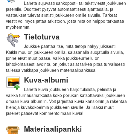
Lähetä sujuvasti sähköposti- tai tekstiviestit joukkueen
jäsenille. Osoitteet pysyvät automaattisesti ajantasalla, ja
vastaukset tulevat siististi joukkueen omille sivuille. Tärkeät
viestit voi myös jättää arkistoon, josta niitä on helppo tarkastaa
myöhemmin.
Tietoturva
Joukkue päättää itse, mitä tietoja näkyy julkisesti.
Kaikki muu on joukkueen omilla, salasanalla suojatuilla sivuilla,
jonne eivät muut pääse. Vaikka joukkueurheilu on
lähtökohtaisesti avointa, on jotkut asiat tärkeä pitää turvallisesti
tallessa vaikkapa joukkueen materiaalipankissa.
Kuva-albumi
Lähetä kuvia joukkueen harjoituksista, peleistä ja
vaikka turnausmatkoista koko porukan katsottavaksi joukkueen
omaan kuva-albumiin. Voit järjestää kuvia kansioihin ja rakentaa
hienoja kuvakokoelmia joukkueen sivuille. Ja lisäksi muut
jäsenet pääsevät kommentoimaan kuvia!
Materiaalipankki