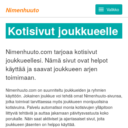
Nimenhuuto
Valikko
Hanki joukkuesivut
Kotisivut joukkueelle
Esittely
FAQ
Nimenhuuto.com tarjoaa kotisivut
Hinnasto
joukkueellesi. Nämä sivut ovat helpot
käyttää ja saavat joukkueen arjen
Kirjaudu jäsensivuille
toimimaan.
Nimenhuuto.com on suunniteltu joukkueiden ja ryhmien
käyttöön. Jokainen joukkue voi tehdä omat Nimenhuuto-sivunsa,
jotka toimivat tarvittaessa myös joukkueen monipuolisina
kotisivuina. Palvelu automatisoi monia kotisivujen ylläpitoon
liittyviä tehtäviä ja auttaa jakamaan päivitysvastuuta koko
porukalle. Näin saat aktiiviset ja ajantasaiset sivut, joita
joukkueen jäsenten on helppo käyttää.