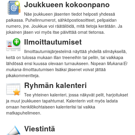
Joukkueen kokoonpano
Näe joukkueen jäsenten tiedot helposti yhdessä
paikassa. Puhelinnumerot, sähkö­posti­osoitteet, pelipaidan
numero, jne. Joukkue voi räätälöidä, mitä tietoja kerätään. Ja
jokainen jäsen voi myös itse päivittää omat tietonsa.
Ilmoittautumiset
Ilmoittautumisjärjestelmä näyttää yhdellä silmäyksellä,
keitä on tulossa mukaan illan treeneihin tai peliin, tai vaikkapa
lähdössä ensi kuussa olevaan turnaukseen. Nopean
Mukana
/
Ei
mukana
-ilmoittautumisen lisäksi jäsenet voivat jättää
pikakommentteja.
Ryhmän kalenteri
Tee yhteinen kalenteri, jossa näkyvät pelit, harjoitukset
ja muut joukkueen tapahtumat. Kalenterin voit myös ladata
omaan henkilökohtaiseen kalenteriisi tai vaikka
matkapuhelimeen.
Viestintä