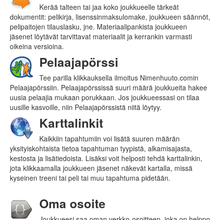
Kerää talteen tai jaa koko joukkueelle tärkeät
dokumentit: pelikirja, lisenssinmaksulomake, joukkueen säännöt,
pelipaitojen tilauslasku, jne. Materiaalipankista joukkueen
jäsenet löytävät tarvittavat materiaalit ja kerrankin varmasti
oikeina versioina.
Pelaajapörssi
Tee parilla klikkauksella ilmoitus Nimenhuuto.comin
Pelaajapörssiin. Pelaajapörssissä suuri määrä joukkueita hakee
uusia pelaajia mukaan porukkaan. Jos joukkueessasi on tilaa
uusille kasvoille, niin Pelaajapörssistä niitä löytyy.
Karttalinkit
Kaikkiin tapahtumiin voi lisätä suuren määrän
yksityiskohtaista tietoa tapahtuman tyypistä, alkamis­ajasta,
kestosta ja lisätiedoista. Lisäksi voit helposti tehdä karttalinkin,
jota klikkaamalla joukkueen jäsenet näkevät kartalla, missä
kyseinen treeni tai peli tai muu tapahtuma pidetään.
Oma osoite
Joukkueesi saa oman verkko-osoitteen, joka on helppo